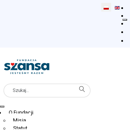
Wybierz swój 
Szukaj
Menu Główne
O Fundacji
Misja
Statut
Fundacja Szansa dla Niewidomych
Co robimy