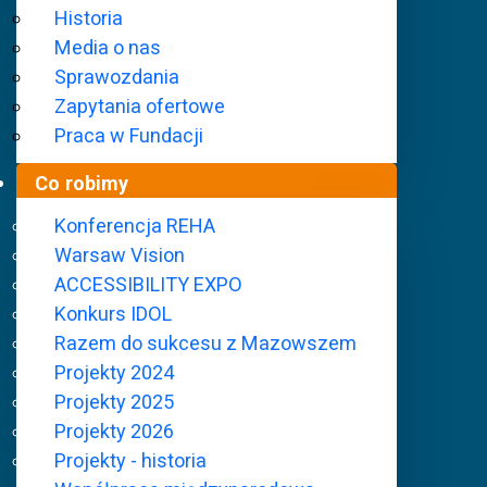
Historia
Media o nas
Sprawozdania
Zapytania ofertowe
Praca w Fundacji
Co robimy
Konferencja REHA
Warsaw Vision
ACCESSIBILITY EXPO
Fundacja Szansa dla Niewidomych
Co robimy
P
Konkurs IDOL
Razem do sukcesu z Mazowszem
Projekty 2024
Projekty 2024
Projekty 2025
Projekty 2026
Projekty - historia