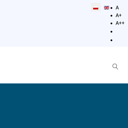
Wybierz swój jęz
A
A+
A++