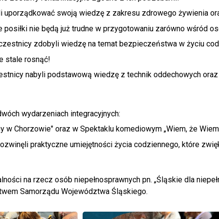
gli uporządkować swoją wiedzę z zakresu zdrowego żywienia or
e posiłki nie będą już trudne w przygotowaniu zarówno wśród o
zestnicy zdobyli wiedzę na temat bezpieczeństwa w życiu codzi
e stale rosnąć!
zestnicy nabyli podstawową wiedzę z technik oddechowych oraz
dwóch wydarzeniach integracyjnych:
ny w Chorzowie"
oraz w Spektaklu komediowym „Wiem, że Wiem
rozwinęli praktyczne umiejętności życia codziennego, które zwi
ałalności na rzecz osób niepełnosprawnych pn. „Śląskie dla n
ictwem Samorządu Województwa Śląskiego.