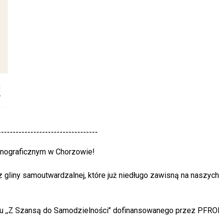
----------------------------------
tnograficznym w Chorzowie!
z gliny samoutwardzalnej, które już niedługo zawisną na naszyc
ektu ,,Z Szansą do Samodzielności’’ dofinansowanego przez P