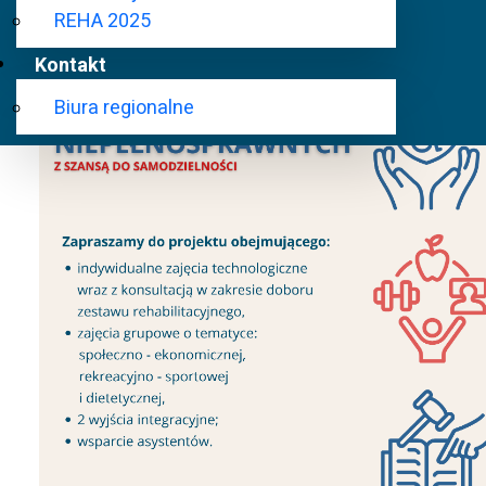
Rehabilitacji Osób Niepełnosprawnych za pośrednic
REHA 2025
Kontakt
Biura regionalne