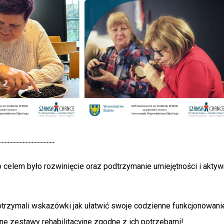
-------------------
celem było rozwinięcie oraz podtrzymanie umiejętności i akty
 otrzymali wskazówki jak ułatwić swoje codzienne funkcjonowan
e zestawy rehabilitacyjne zgodne z ich potrzebami!