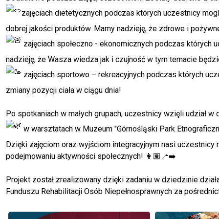
zajęciach dietetycznych podczas których uczestnicy mo
dobrej jakości produktów. Mamy nadzieję, że zdrowe i pożywn
zajęciach społeczno - ekonomicznych podczas których uc
nadzieję, że Wasza wiedza jak i czujność w tym temacie będzi
zajęciach sportowo – rekreacyjnych podczas których uc
zmiany pozycji ciała w ciągu dnia!
Po spotkaniach w małych grupach, uczestnicy wzięli udział w 
w warsztatach w Muzeum
"Górnośląski Park Etnograficz
Dzięki zajęciom oraz wyjściom integracyjnym nasi uczestnicy 
podejmowaniu aktywności społecznych!
👩🏽‍🦯‍➡️
Projekt został zrealizowany dzięki zadaniu w dziedzinie dzi
Funduszu Rehabilitacji Osób Niepełnosprawnych za pośredn