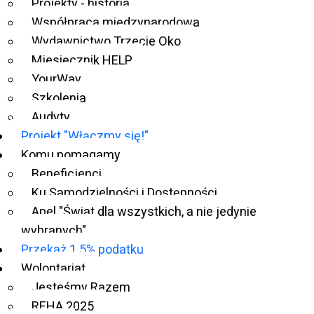
Projekty - historia
Współpraca międzynarodowa
Wydawnictwo Trzecie Oko
Miesięcznik HELP
YourWay
Szkolenia
Audyty
Projekt "Włączmy się!"
Komu pomagamy
Beneficjenci
Ku Samodzielności i Dostępności
Apel "Świat dla wszystkich, a nie jedynie
wybranych"
Przekaż 1.5% podatku
Wolontariat
Jesteśmy Razem
REHA 2025
Termin realizacji:
1 lipca 2024 r. – 31 grudnia 2024 r.