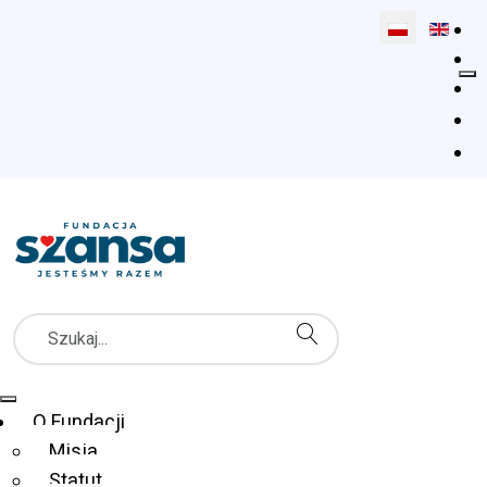
Wybierz swój 
Szukaj
Menu Główne
O Fundacji
Misja
Statut
Fundacja Szansa dla Niewidomych
Co robimy