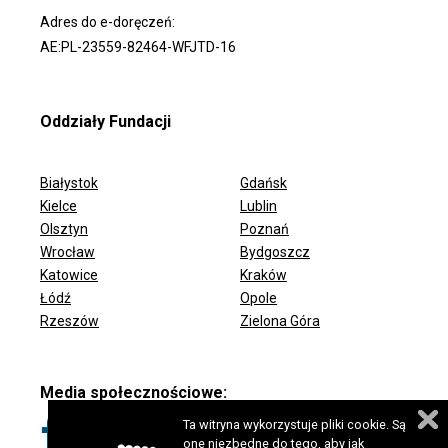
Adres do e-doręczeń:
AE:PL-23559-82464-WFJTD-16
Oddziały Fundacji
Białystok
Gdańsk
Kielce
Lublin
Olsztyn
Poznań
Wrocław
Bydgoszcz
ODDZIAŁY FUNDACJI
Katowice
Kraków
Łódź
Opole
Rzeszów
Zielona Góra
Media społecznościowe:
Ta witryna wykorzystuje pliki cookie. Są
one niezbędne do tego, aby jak