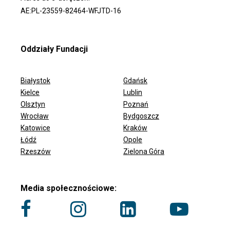
AE:PL-23559-82464-WFJTD-16
Oddziały Fundacji
Białystok
Gdańsk
Kielce
Lublin
Olsztyn
Poznań
Wrocław
Bydgoszcz
ODDZIAŁY FUNDACJI
Katowice
Kraków
Łódź
Opole
Rzeszów
Zielona Góra
Media społecznościowe: