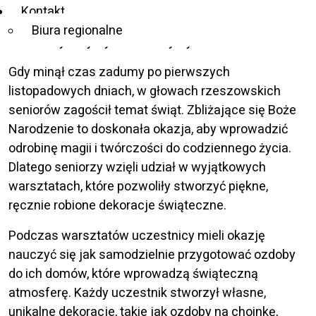
Szansą, realizowanego przez rzeszowskie biuro
Kontakt
Fundacji Szansa – Jesteśmy Razem odbyły się
Biura regionalne
warsztaty florystyczno – artystyczne.
Gdy minął czas zadumy po pierwszych
listopadowych dniach, w głowach rzeszowskich
seniorów zagościł temat świąt. Zbliżające się Boże
Narodzenie to doskonała okazja, aby wprowadzić
odrobinę magii i twórczości do codziennego życia.
Dlatego seniorzy wzięli udział w wyjątkowych
warsztatach, które pozwoliły stworzyć piękne,
ręcznie robione dekoracje świąteczne.
Podczas warsztatów uczestnicy mieli okazję
nauczyć się jak samodzielnie przygotować ozdoby
do ich domów, które wprowadzą świąteczną
atmosferę. Każdy uczestnik stworzył własne,
unikalne dekoracje, takie jak ozdoby na choinkę,