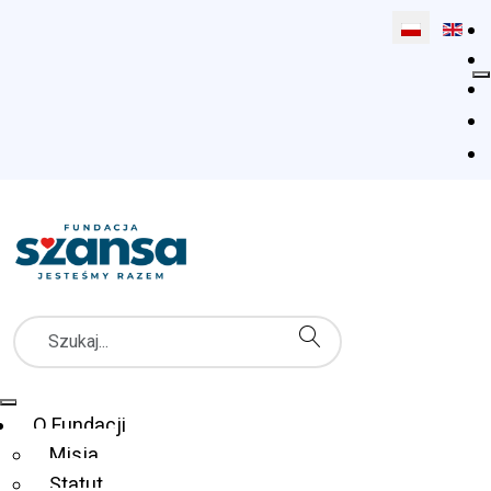
Wybierz swój
Szukaj
Menu Główne
O Fundacji
Misja
Statut
Fundacja Szansa dla Niewidomych
Co robimy