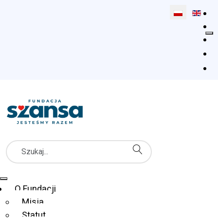
Wybierz swój 
Szukaj
Menu Główne
O Fundacji
Misja
Statut
Fundacja Szansa dla Niewidomych
Co robimy