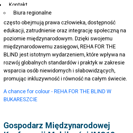
Kontakt
inicjatywy na rzecz poprawy życia osób
Biura regionalne
niewidomych i słabowidzących. Tematy konferencji
często obejmują prawa człowieka, dostępność
edukacji, zatrudnienie oraz integrację społeczną na
poziomie międzynarodowym. Dzięki swojemu
międzynarodowemu zasięgowi, REHA FOR THE
BLIND jest istotnym wydarzeniem, które wpływa na
rozwój globalnych standardów i praktyk w zakresie
wsparcia osób niewidomych i słabowidzących,
promując inkluzywność i równość na całym świecie.
A chance for colour - REHA FOR THE BLIND W
BUKARESZCIE
Gospodarz Międzynarodowej