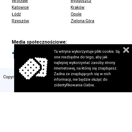
Wrocław
Bydgoszcz
ODDZIAŁY FUNDACJI
Katowice
Kraków
Łódź
Opole
Rzeszów
Zielona Góra
Media społecznościowe:
Ta witryna wykorzystuje pliki cookie. Są
one niezbędne do tego, aby jak
najlepiej wykorzystać zasoby strony
internetowej, na której się znajdujesz.
Żadna ze znajdujących się w nich
Copyright 2024 © Fundacja Szansa dla Niewidomych. Wszelkie prawa
informacji, nie będzie służyć do
zastrzeżone. Realizacja:
perfekcyjneStrony.pl
zidentyfikowania Ciebie.