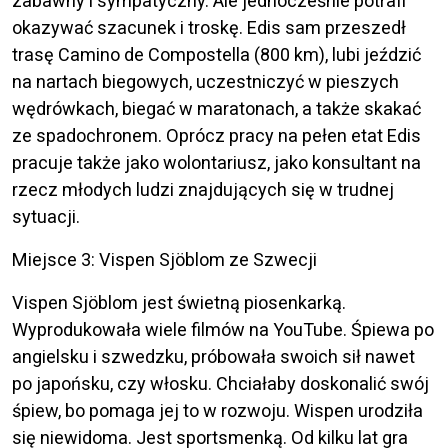
zabawny i sympatyczny. Ale jednocześnie potrafi
okazywać szacunek i troskę. Edis sam przeszedł
trasę Camino de Compostella (800 km), lubi jeździć
na nartach biegowych, uczestniczyć w pieszych
wędrówkach, biegać w maratonach, a także skakać
ze spadochronem. Oprócz pracy na pełen etat Edis
pracuje także jako wolontariusz, jako konsultant na
rzecz młodych ludzi znajdujących się w trudnej
sytuacji.
Miejsce 3: Vispen Sjöblom ze Szwecji
Vispen Sjöblom jest świetną piosenkarką.
Wyprodukowała wiele filmów na YouTube. Śpiewa po
angielsku i szwedzku, próbowała swoich sił nawet
po japońsku, czy włosku. Chciałaby doskonalić swój
śpiew, bo pomaga jej to w rozwoju. Wispen urodziła
się niewidoma. Jest sportsmenką. Od kilku lat gra