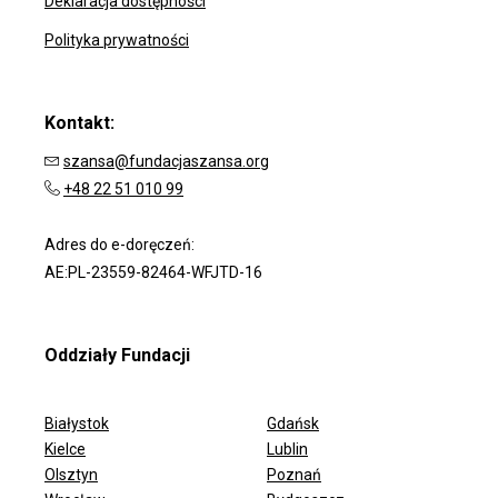
Deklaracja dostępności
Polityka prywatności
Kontakt:
szansa@fundacjaszansa.org
+48 22 51 010 99
Adres do e-doręczeń:
AE:PL-23559-82464-WFJTD-16
Oddziały Fundacji
Białystok
Gdańsk
Kielce
Lublin
Olsztyn
Poznań