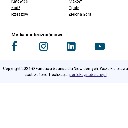
ODDZIAŁY FUNDACJI
Katowice
Kraków
Łódź
Opole
Rzeszów
Zielona Góra
Media społecznościowe:
Copyright 2024 © Fundacja Szansa dla Niewidomych. Wszelkie prawa
zastrzeżone. Realizacja:
perfekcyjneStrony.pl