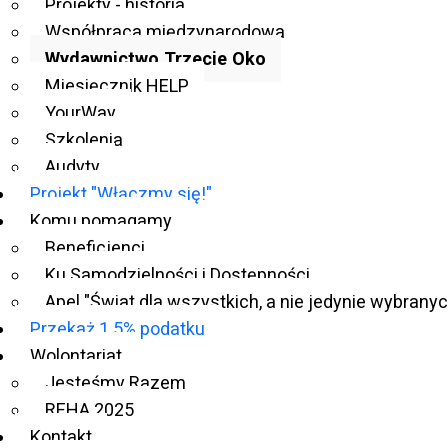
Projekty - historia
osób, a także promowanie idei równości i
Współpraca międzynarodowa
dostępności. Prezentuje zwykle szereg
Wydawnictwo Trzecie Oko
ułatwiających życie rozwiązań, przedstawia
Miesięcznik HELP
technologiczne nowinki oraz pełni ogólną rolę
YourWay
informacyjną. W miesięczniku znajdują się szerokie
Szkolenia
działy tematyczne, m.in. literatura, kultura, turystyka
Audyty
czy prawo w odniesieniu do osób z
Projekt "Włączmy się!"
niepełnosprawnościami.
Komu pomagamy
Beneficjenci
Sukcesy Helpa pociągnęły za sobą publikację
Ku Samodzielności i Dostępności
kolejnych książek. Wydawnictwo Trzecie Oko
Apel "Świat dla wszystkich, a nie jedynie wybranyc
wydało liczne książki i poradniki. Sam założyciel
Przekaż 1.5% podatku
wkładał wiele w rozwój Wydawnictwa, publikując
Wolontariat
swoje dzieła właśnie za pośrednictwem autorskiego
Jesteśmy Razem
projektu. Oprócz standardowej oferty książek
REHA 2025
Wydawnictwo wraz z Fundacją Szansa – Jesteśmy
Kontakt
Razem (dawniej Szansa dla Niewidomych) zajęło