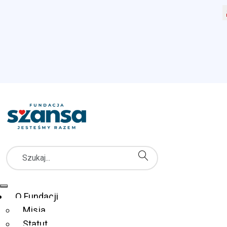
Wy
Szukaj
Menu Główne
O Fundacji
Misja
Statut
Fundacja Szansa dla Niewidomych
Co robimy