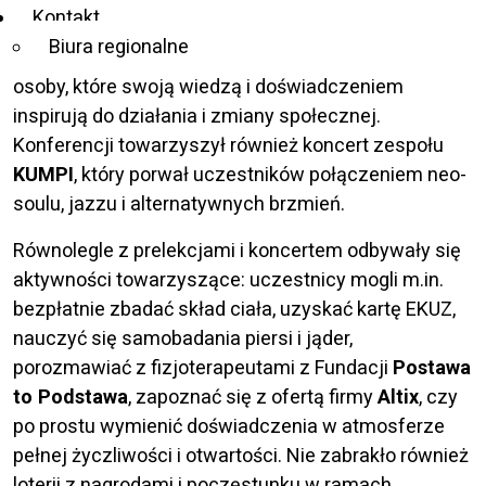
Kontakt
Śmiechowska-Petrovskij
,
Marek Ciborek
,
Rafał
Biura regionalne
Kaproń
oraz paraolimpijczyk
Wojciech Makowski
–
osoby, które swoją wiedzą i doświadczeniem
inspirują do działania i zmiany społecznej.
Konferencji towarzyszył również koncert zespołu
KUMPI
, który porwał uczestników połączeniem neo-
soulu, jazzu i alternatywnych brzmień.
Równolegle z prelekcjami i koncertem odbywały się
aktywności towarzyszące: uczestnicy mogli m.in.
bezpłatnie zbadać skład ciała, uzyskać kartę EKUZ,
nauczyć się samobadania piersi i jąder,
porozmawiać z fizjoterapeutami z Fundacji
Postawa
to Podstawa
, zapoznać się z ofertą firmy
Altix
, czy
po prostu wymienić doświadczenia w atmosferze
pełnej życzliwości i otwartości. Nie zabrakło również
loterii z nagrodami i poczęstunku w ramach