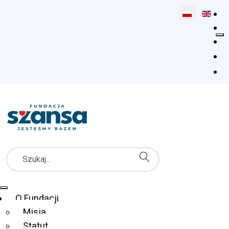
Wybierz swój 
Szukaj
Menu Główne
O Fundacji
Misja
Statut