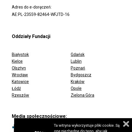
Adres do e-doręczeń:
AE:PL-23559-82464-WFJTD-16
Oddziały Fundacji
Białystok
Gdańsk
Kielce
Lublin
Olsztyn
Poznań
Wrocław
Bydgoszcz
ODDZIAŁY FUNDACJI
Katowice
Kraków
Łódź
Opole
Rzeszów
Zielona Góra
Media społecznościowe:
Ta witryna wykorzystuje pliki cookie. Są
one niezbędne do tego, aby jak