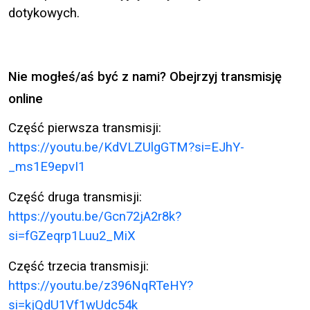
dotykowych
.
Nie mogłeś/aś być z nami? Obejrzyj transmisję
online
Część pierwsza transmisji:
https://youtu.be/KdVLZUlgGTM?si=EJhY-
_ms1E9epvI1
Część druga transmisji:
https://youtu.be/Gcn72jA2r8k?
si=fGZeqrp1Luu2_MiX
Część trzecia transmisji:
https://youtu.be/z396NqRTeHY?
si=kjQdU1Vf1wUdc54k