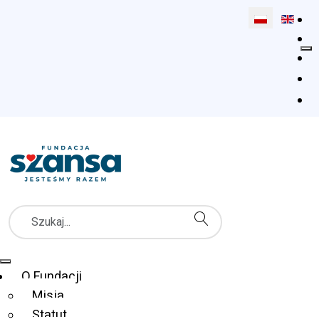
Wybierz swój 
Szukaj
Menu Główne
O Fundacji
Misja
Statut