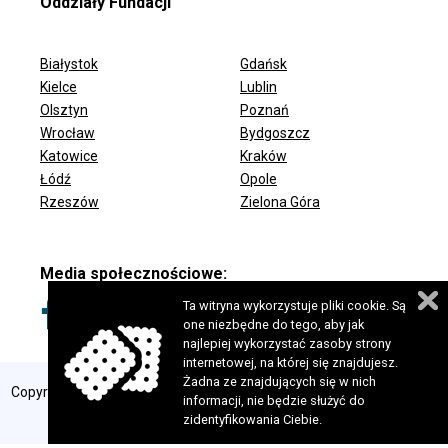
Oddziały Fundacji
Białystok
Gdańsk
Kielce
Lublin
Olsztyn
Poznań
Wrocław
Bydgoszcz
ODDZIAŁY FUNDACJI
Katowice
Kraków
Łódź
Opole
Rzeszów
Zielona Góra
Media społecznościowe:
Ta witryna wykorzystuje pliki cookie. Są
one niezbędne do tego, aby jak
najlepiej wykorzystać zasoby strony
internetowej, na której się znajdujesz.
Żadna ze znajdujących się w nich
Copyright 2024 © Fundacja Szansa dla Niewidomych. Wszelkie prawa
informacji, nie będzie służyć do
zastrzeżone. Realizacja:
perfekcyjneStrony.pl
zidentyfikowania Ciebie.