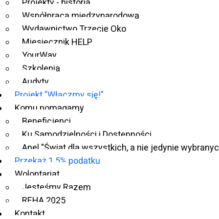
Projekty - historia
Współpraca międzynarodowa
Wydawnictwo Trzecie Oko
Miesięcznik HELP
YourWay
Szkolenia
Audyty
Projekt "Włączmy się!"
Komu pomagamy
Beneficjenci
Ku Samodzielności i Dostępności
Apel "Świat dla wszystkich, a nie jedynie wybranyc
Przekaż 1.5% podatku
Wolontariat
Jesteśmy Razem
REHA 2025
Kontakt