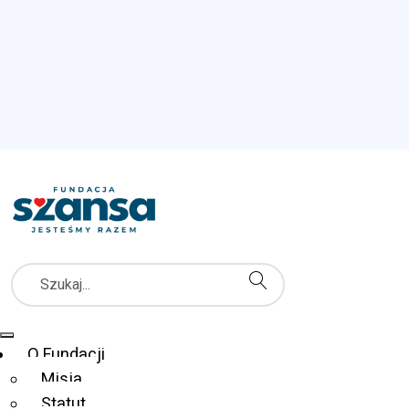
Szukaj
Menu Główne
O Fundacji
Misja
Statut
Fundacja Szansa dla Niewidomych
Co robimy